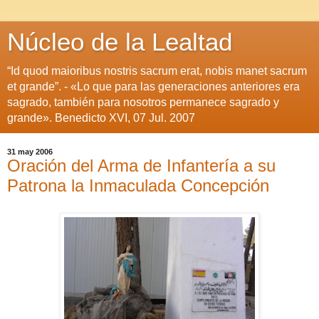
Núcleo de la Lealtad
“Id quod maioribus nostris sacrum erat, nobis manet sacrum
et grande”. - «Lo que para las generaciones anteriores era
sagrado, también para nosotros permanece sagrado y
grande». Benedicto XVI, 07 Jul. 2007
31 may 2006
Oración del Arma de Infantería a su
Patrona la Inmaculada Concepción